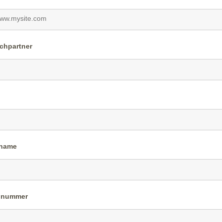
chpartner
nname
nnummer