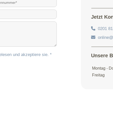
Jetzt Ko

0201 8

online
lesen und akzeptiere sie. *
Unsere B
Montag - D
Freitag